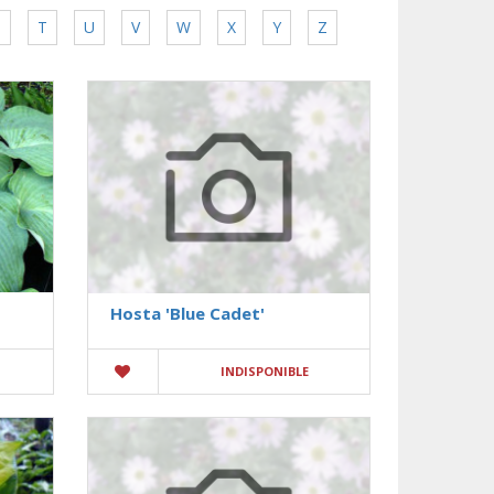
S
T
U
V
W
X
Y
Z
Hosta 'Blue Cadet'
INDISPONIBLE