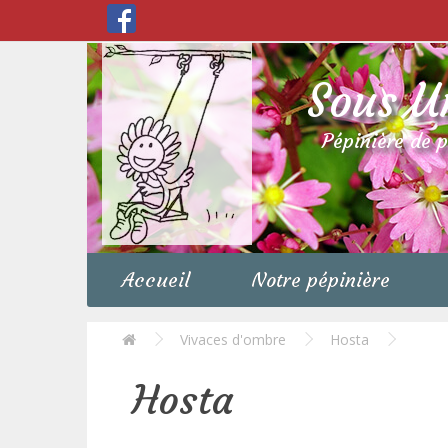
Sous U
Pépinière de 
Accueil
Notre pépinière
Vivaces d'ombre
Hosta
Hosta