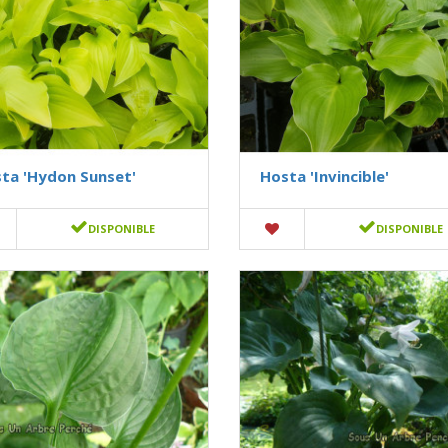
ta 'Hydon Sunset'
Hosta 'Invincible'
DISPONIBLE
DISPONIBLE