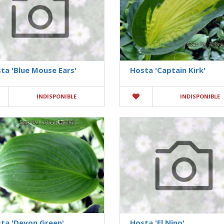
ta 'Blue Mouse Ears'
Hosta 'Captain Kirk'
INDISPONIBLE
INDISPONIBLE
ta 'Devon Green'
Hosta 'El Nino'