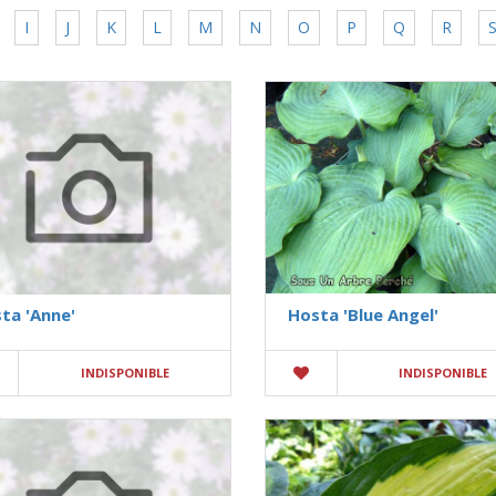
I
J
K
L
M
N
O
P
Q
R
ta 'Anne'
Hosta 'Blue Angel'
INDISPONIBLE
INDISPONIBLE