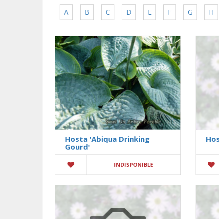
A
B
C
D
E
F
G
H
Hosta 'Abiqua Drinking
Hos
Gourd'
INDISPONIBLE