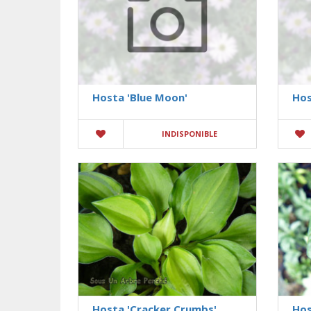
Hosta 'Blue Moon'
Hos
INDISPONIBLE
Hosta 'Cracker Crumbs'
Hos