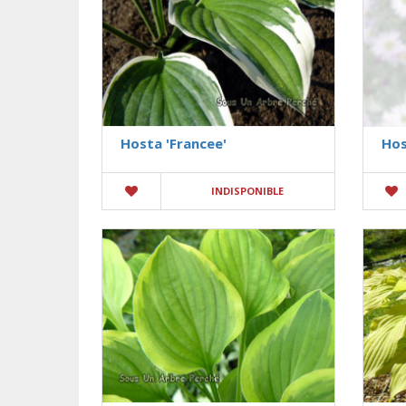
Hosta 'Francee'
Hos
INDISPONIBLE