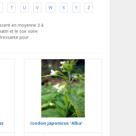
S
T
U
V
W
X
Y
Z
rissent en moyenne 3 à
tin et le soir voire
ntéressante pour
us
Isodon japonicus 'Alba'