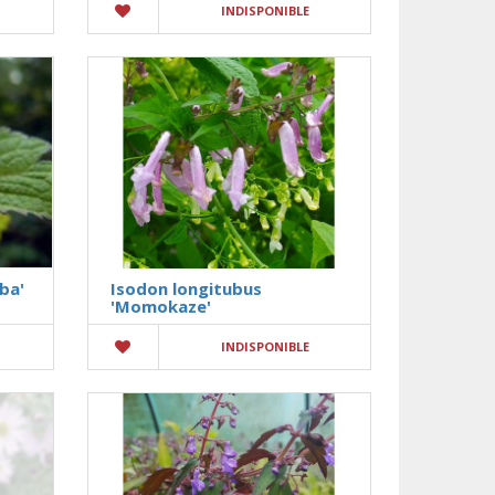
INDISPONIBLE
ba'
Isodon longitubus
'Momokaze'
INDISPONIBLE