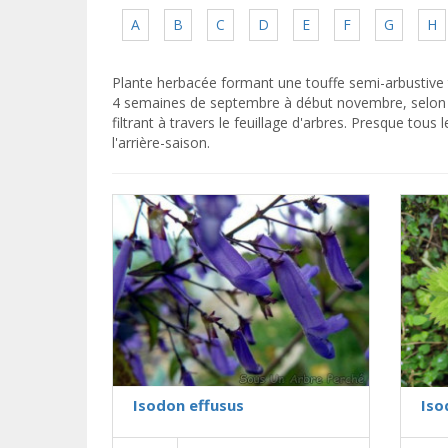
A
B
C
D
E
F
G
H
Plante herbacée formant une touffe semi-arbustive 
4 semaines de septembre à début novembre, selon les 
filtrant à travers le feuillage d'arbres. Presque tou
l'arrière-saison.
Isodon effusus
Iso