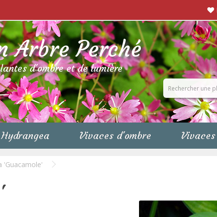
n Arbre Perché
plantes d'ombre et de lumière
Hydrangea
Vivaces d'ombre
Vivaces 
a 'Guacamole'
'