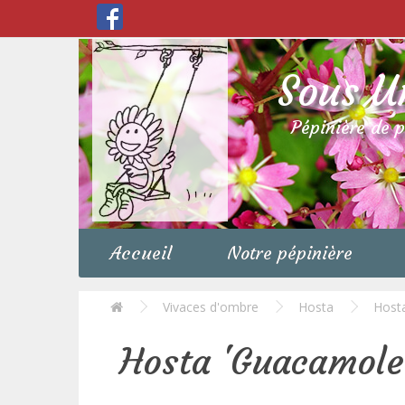
Sous U
Pépinière de 
Accueil
Notre pépinière
Vivaces d'ombre
Hosta
Host
Hosta 'Guacamole