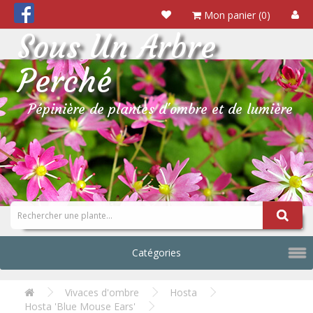
Mon panier (0)
Sous Un Arbre
Perché
Pépinière de plantes d'ombre et de lumière
Catégories
Vivaces d'ombre
Hosta
Hosta 'Blue Mouse Ears'