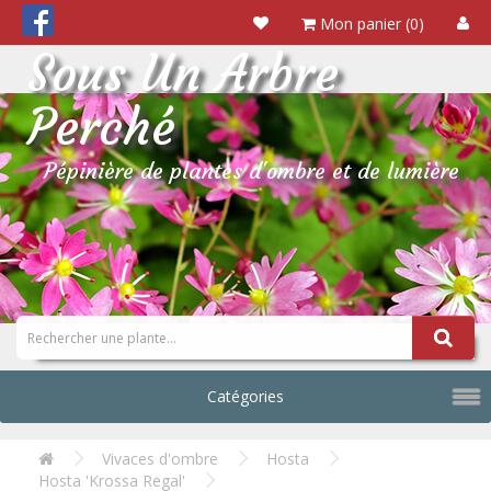
Mon panier (0)
Sous Un Arbre
Perché
Pépinière de plantes d'ombre et de lumière
Catégories
Vivaces d'ombre
Hosta
Hosta 'Krossa Regal'