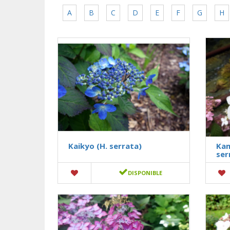
A
B
C
D
E
F
G
H
Kaikyo (H. serrata)
Kam
ser
DISPONIBLE