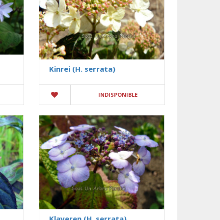
Kinrei (H. serrata)
INDISPONIBLE
Klaveren (H. serrata)