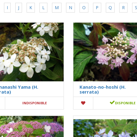
I
J
K
L
M
N
O
P
Q
R
anashi Yama (H.
Kanato-no-hoshi (H.
rata)
serrata)
INDISPONIBLE
DISPONIBLE