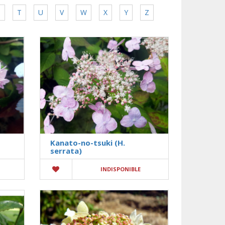
S
T
U
V
W
X
Y
Z
Kanato-no-tsuki (H.
serrata)
INDISPONIBLE