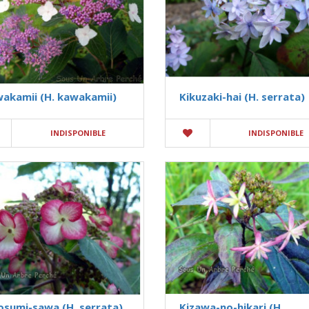
akamii (H. kawakamii)
Kikuzaki-hai (H. serrata)
INDISPONIBLE
INDISPONIBLE
osumi-sawa (H. serrata)
Kizawa-no-hikari (H.