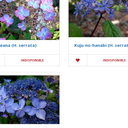
eana (H. serrata)
Kuju-no-hanabi (H. serra
INDISPONIBLE
INDISPONIBLE