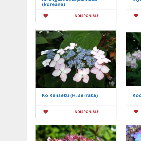
(koreana)
INDISPONIBLE
Ko Kansetu (H. serrata)
Koc
INDISPONIBLE