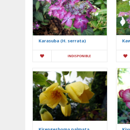
Karasuba (H. serrata)
Kaw
INDISPONIBLE
Kirengeshoma palmata
Kiy