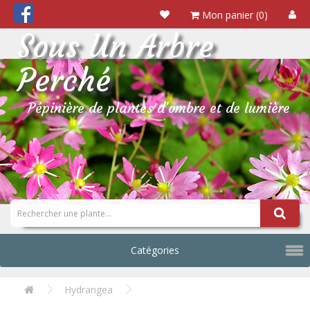
Mon panier (0)
Sous Un Arbre
Perché
Pépinière de plantes d'ombre et de lumière
Catégories
Hydrangea