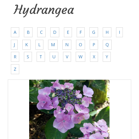
Hydrangea
A
B
C
D
E
F
G
H
I
J
K
L
M
N
O
P
Q
R
S
T
U
V
W
X
Y
Z