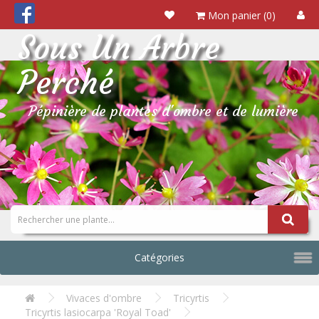
Mon panier (0)
Sous Un Arbre
Perché
Pépinière de plantes d'ombre et de lumière
Catégories
Vivaces d'ombre
Tricyrtis
Tricyrtis lasiocarpa 'Royal Toad'