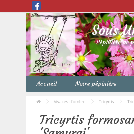
Sous U
Pépinière de 
Accueil
Notre pépinière
Vivaces d'ombre
Tricyrtis
Tri
Tricyrtis formosa
'Samurai'