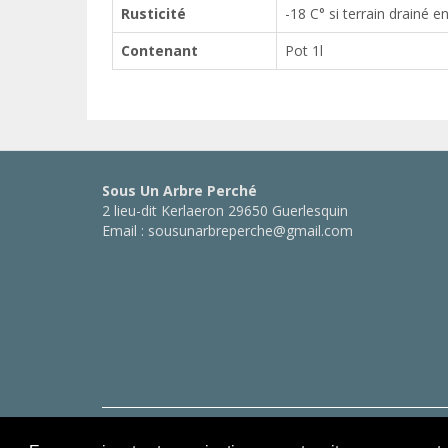
Rusticité
-18 C° si terrain drainé en
Contenant
Pot 1l
Sous Un Arbre Perché
2 lieu-dit Kerlaeron 29650 Guerlesquin
Email : sousunarbreperche@gmail.com
Copyright © Sous Un Arbre Perché