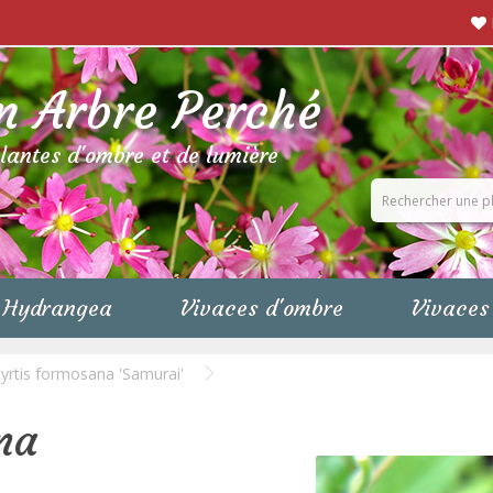
n Arbre Perché
plantes d'ombre et de lumière
Hydrangea
Vivaces d'ombre
Vivaces 
cyrtis formosana 'Samurai'
na