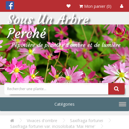
Mon panier (0)
Sous Un Arbre
Perché
Pépinière de plantes d'ombre et de lumière
Catégories
Vivaces d'ombre
Saxifraga fortunei
Saxifraga fortunei var. incisolobata 'Mai Hime'