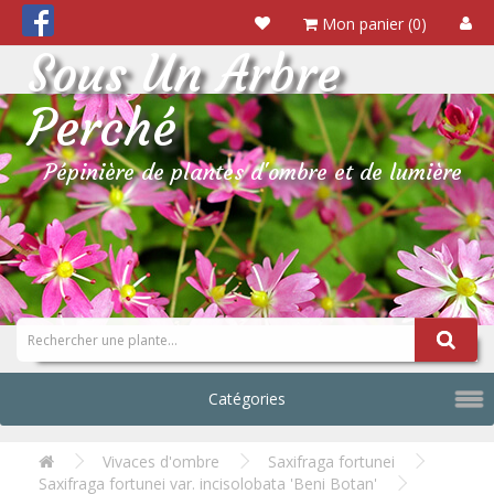
Mon panier (0)
Sous Un Arbre
Perché
Pépinière de plantes d'ombre et de lumière
Catégories
Vivaces d'ombre
Saxifraga fortunei
Saxifraga fortunei var. incisolobata 'Beni Botan'