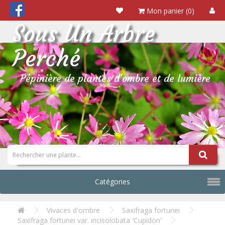
Mon panier (0)
Sous Un Arbre
Perché
Pépinière de plantes d'ombre et de lumière
Catégories
Vivaces d'ombre
Saxifraga fortunei
Saxifraga fortunei var. incisolobata 'Cupidon'