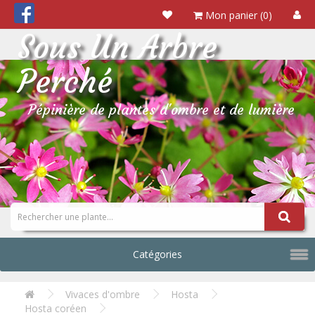
Mon panier (0)
Sous Un Arbre
Perché
Pépinière de plantes d'ombre et de lumière
Catégories
Vivaces d'ombre
Hosta
Hosta coréen