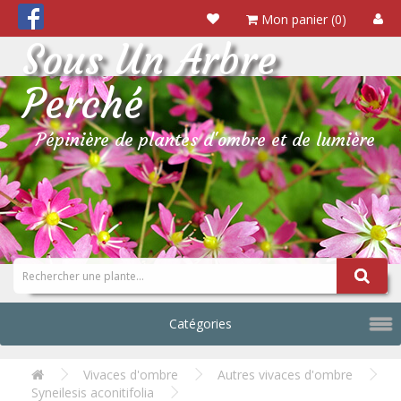
Mon panier (0)
Sous Un Arbre
Perché
Pépinière de plantes d'ombre et de lumière
Catégories
Vivaces d'ombre
Autres vivaces d'ombre
Syneilesis aconitifolia