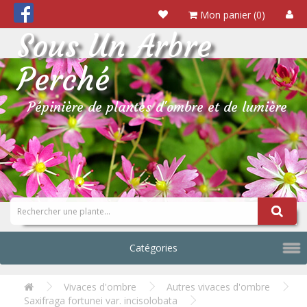
Mon panier (0)
Sous Un Arbre
Perché
Pépinière de plantes d'ombre et de lumière
Catégories
Vivaces d'ombre
Autres vivaces d'ombre
Saxifraga fortunei var. incisolobata