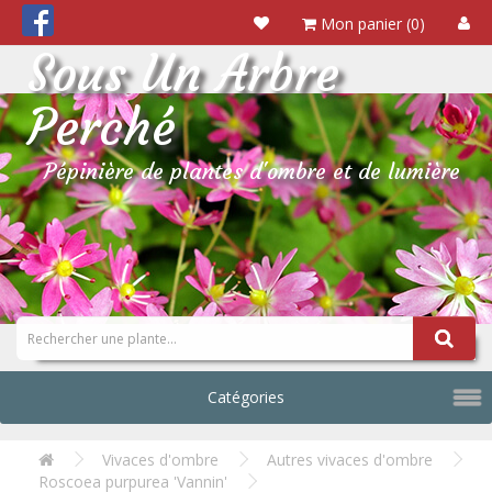
Mon panier (0)
Sous Un Arbre
Perché
Pépinière de plantes d'ombre et de lumière
Catégories
Vivaces d'ombre
Autres vivaces d'ombre
Roscoea purpurea 'Vannin'