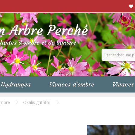
n Arbre Perché
plantes d'ombre et de lumière
Hydrangea
Vivaces d'ombre
Vivaces 
ombre
Oxalis griffithii