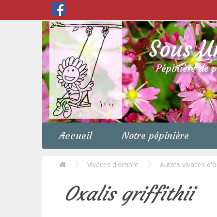
Sous U
Pépinière de 
Accueil
Notre pépinière
Vivaces d'ombre
Autres vivaces d'
Oxalis griffithii