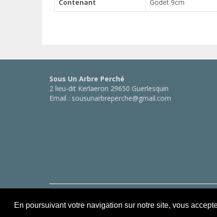
Contenant
Godet 9cm
Sous Un Arbre Perché
2 lieu-dit Kerlaeron 29650 Guerlesquin
Email : sousunarbreperche@gmail.com
Copyright © Sous Un Arbre Perché
En poursuivant votre navigation sur notre site, vous accept
Conception :
Webprojects