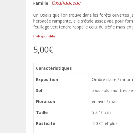
Oxalidaceae
Famille
:
Un Oxalis que l'on trouve dans les forêts ouvertes
herbacée rampante, elle s'étale assez vite pour fo
feuillage vert tendre rappelle celui du trèfle mais en p
Indisponible
5,00€
Caractéristiques
Exposition
Ombre claire / mi-o
Sol
tous sols sauf très s
Floraison
en avril / mai
Taille
5 à 10 cm
Rusticité
-20 C° et plus