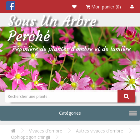
Mon panier (0)
Sous Un Arbre
Perché
Pépinière de plantes d'ombre et de lumière
Catégories
Vivaces d'ombre
Autres vivaces d'ombre
Ophiopogon chingii