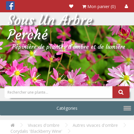
Mon panier (0)
Sous Un Arbre
Perché
Pépinière de plantes d'ombre et de lumière
Catégories
Vivaces d'ombre
Autres vivaces d'ombre
Corydalis 'Blackberry Wine'