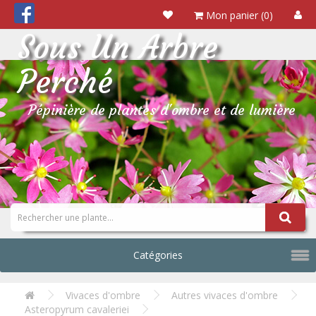
Mon panier (0)
Sous Un Arbre
Perché
Pépinière de plantes d'ombre et de lumière
Catégories
Vivaces d'ombre
Autres vivaces d'ombre
Asteropyrum cavaleriei