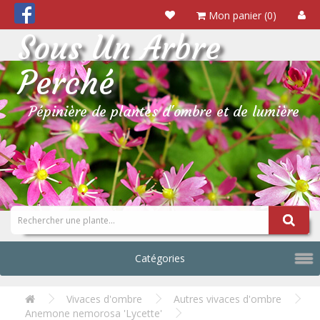
Mon panier (0)
Sous Un Arbre
Perché
Pépinière de plantes d'ombre et de lumière
Catégories
Vivaces d'ombre
Autres vivaces d'ombre
Anemone nemorosa 'Lycette'