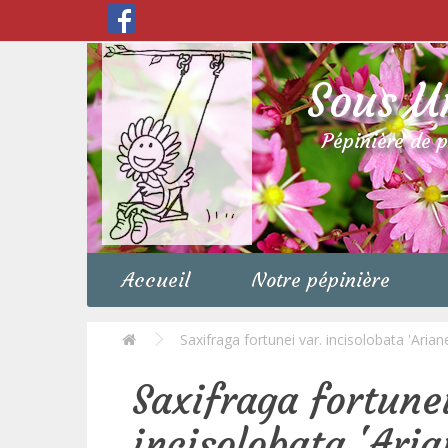
Sous U
Pépinière de 
Accueil
Notre pépinière
Saxifraga fortunei var. incisolobata 'Arian
Saxifraga fortunei
incisolobata 'Aria