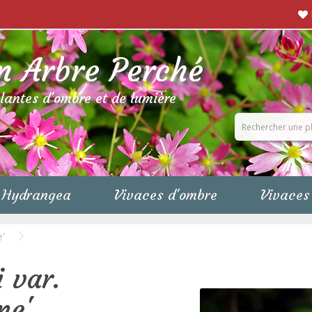
n Arbre Perché
plantes d'ombre et de lumière
Hydrangea
Vivaces d'ombre
Vivaces 
e'
 var.
ne'