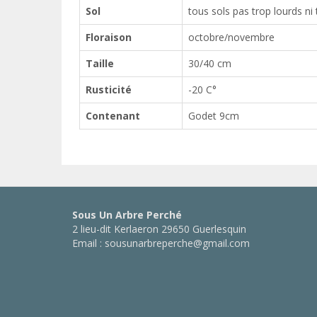
Sol
tous sols pas trop lourds ni
Floraison
octobre/novembre
Taille
30/40 cm
Rusticité
-20 C°
Contenant
Godet 9cm
Sous Un Arbre Perché
2 lieu-dit Kerlaeron 29650 Guerlesquin
Email : sousunarbreperche@gmail.com