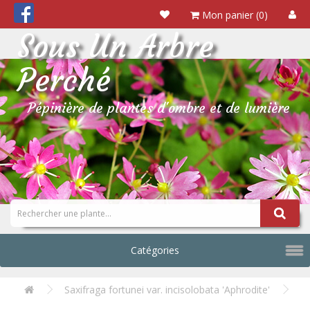
Mon panier (0)
Sous Un Arbre
Perché
Pépinière de plantes d'ombre et de lumière
Catégories
Saxifraga fortunei var. incisolobata 'Aphrodite'