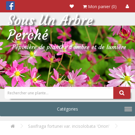
Mon panier (0)
Sous Un Arbre
Perché
Pépinière de plantes d'ombre et de lumière
Catégories
Saxifraga fortunei var. incisolobata 'Orion'