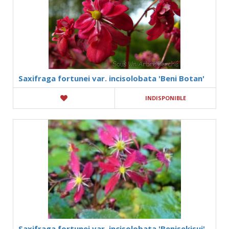
Saxifraga fortunei var. incisolobata 'Beni Botan'
INDISPONIBLE
Saxifraga fortunei var. incisolobata 'Benisekisui'