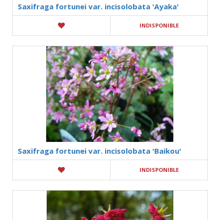
Saxifraga fortunei var. incisolobata 'Ayaka'
INDISPONIBLE
Saxifraga fortunei var. incisolobata 'Baikou'
INDISPONIBLE