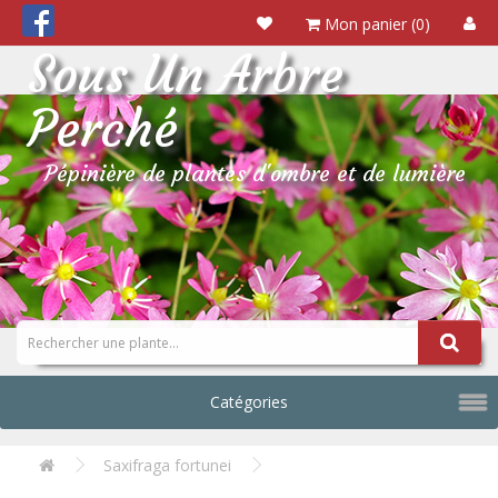
Mon panier (0)
Sous Un Arbre
Perché
Pépinière de plantes d'ombre et de lumière
Catégories
Saxifraga fortunei