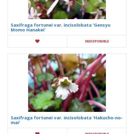
Saxifraga fortunei var. incisolobata 'Gensyu
Momo Hanakei'
INDISPONIBLE
Saxifraga fortunei var. incisolobata 'Hakucho-no-
mai'
INDISPONIBLE