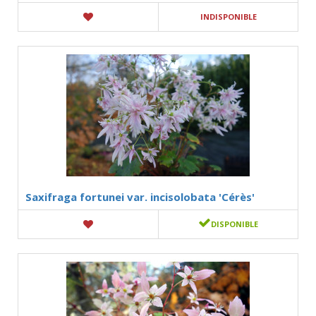
INDISPONIBLE
Saxifraga fortunei var. incisolobata 'Cérès'
DISPONIBLE