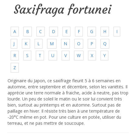
Saxifraga fortunei
A
B
C
D
E
F
G
H
I
J
K
L
M
N
O
P
Q
R
S
T
U
V
W
X
Y
Z
Originaire du Japon, ce saxifrage fleurit 5 à 6 semaines en
automne, entre septembre et décembre, selon les variétés. Il
apprécie une terre normale à fraiche, acide à neutre, pas trop
lourde. Un peu de soleil le matin ou le soir lui convient très
bien, surtout au printemps et en automne. Surtout pas de
paillage en hiver. Il résiste très bien à une température de
-20°C même en pot. Pour une culture en potée, utiliser du
terreau, et ne pas mettre de soucoupe.