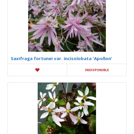
Saxifraga fortunei var. incisolobata 'Apollon'
INDISPONIBLE