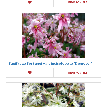
INDISPONIBLE
Saxifraga fortunei var. incisolobata 'Demeter'
INDISPONIBLE