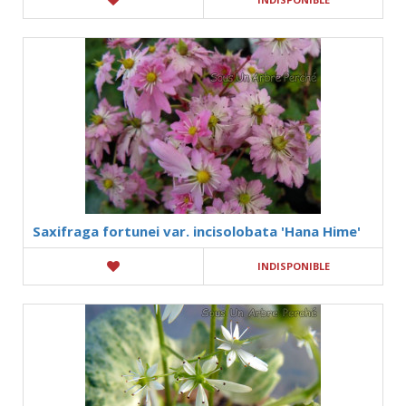
Saxifraga fortunei var. incisolobata 'Hana Hime'
INDISPONIBLE