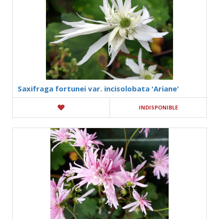
Saxifraga fortunei var. incisolobata 'Ariane'
INDISPONIBLE