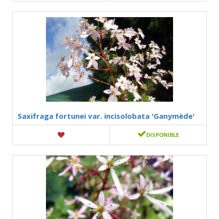
Saxifraga fortunei var. incisolobata 'Ganymède'
DISPONIBLE