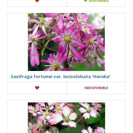
DISPONIBLE
Saxifraga fortunei var. incisolobata 'Haruka'
INDISPONIBLE