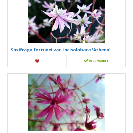
Saxifraga fortunei var. incisolobata 'Athena'
DISPONIBLE