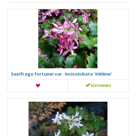
Saxifraga fortunei var. incisolobata 'Hélène'
DISPONIBLE