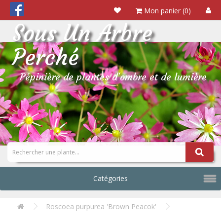
Mon panier (0)
Sous Un Arbre
Perché
Pépinière de plantes d'ombre et de lumière
Catégories
Roscoea purpurea 'Brown Peacok'