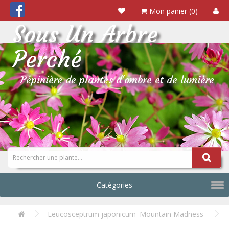
Mon panier (0)
Sous Un Arbre
Perché
Pépinière de plantes d'ombre et de lumière
Catégories
Leucosceptrum japonicum 'Mountain Madness'