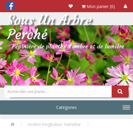
Mon panier (0)
Sous Un Arbre
Perché
Pépinière de plantes d'ombre et de lumière
Catégories
Isodon longitubus 'Kameba'