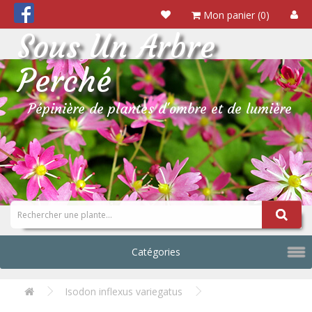
Mon panier (0)
Sous Un Arbre
Perché
Pépinière de plantes d'ombre et de lumière
Catégories
Isodon inflexus variegatus