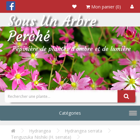
Mon panier (0)
Sous Un Arbre
Perché
Pépinière de plantes d'ombre et de lumière
Catégories
Hydrangea
Hydrangea serrata
Tenguzuka Nishiki (H. serrata)