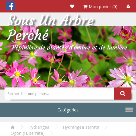
Mon panier (0)
Sous Un Arbre
Perché
Pépinière de plantes d'ombre et de lumière
Catégories
Hydrangea
Hydrangea serrata
Ogon (H. serrata)