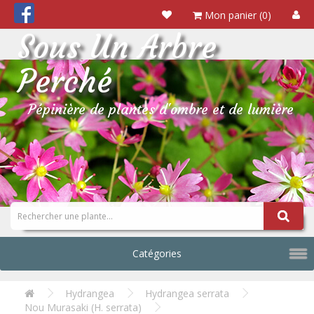
Mon panier (0)
Sous Un Arbre
Perché
Pépinière de plantes d'ombre et de lumière
Catégories
Hydrangea
Hydrangea serrata
Nou Murasaki (H. serrata)