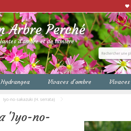
n Arbre Perché
plantes d'ombre et de lumière
Hydrangea
Vivaces d'ombre
Vivaces 
Iyo-no-sakazuki (H. serrata)
a
'Iyo-no-