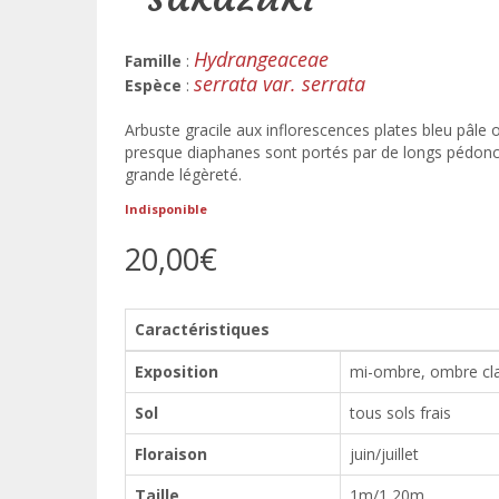
Hydrangeaceae
Famille
:
serrata var. serrata
Espèce
:
Arbuste gracile aux inflorescences plates bleu pâle 
presque diaphanes sont portés par de longs pédoncu
grande légèreté.
Indisponible
20,00€
Caractéristiques
Exposition
mi-ombre, ombre cla
Sol
tous sols frais
Floraison
juin/juillet
Taille
1m/1,20m