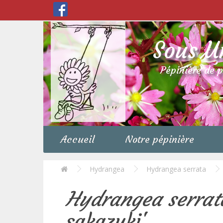
Sous U
Pépinière de 
Accueil
Notre pépinière
Hydrangea
Hydrangea serrata
Hydrangea serrat
sakazuki'