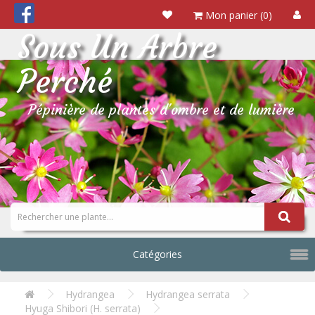
Mon panier (0)
Sous Un Arbre
Perché
Pépinière de plantes d'ombre et de lumière
Catégories
Hydrangea
Hydrangea serrata
Hyuga Shibori (H. serrata)