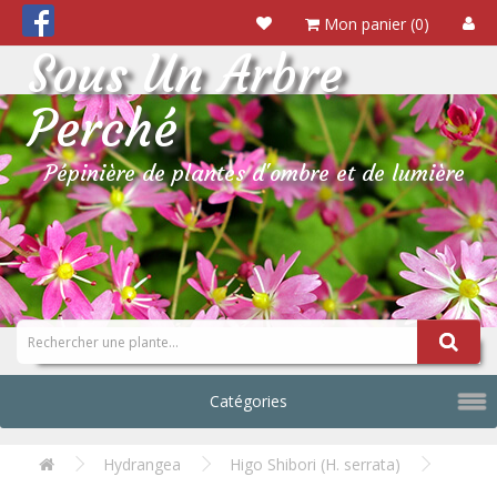
Mon panier (0)
Sous Un Arbre
Perché
Pépinière de plantes d'ombre et de lumière
Catégories
Hydrangea
Higo Shibori (H. serrata)