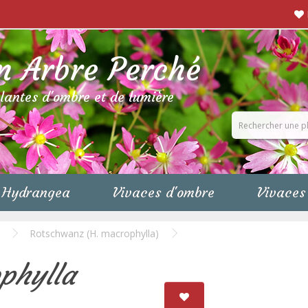
n Arbre Perché
plantes d'ombre et de lumière
Hydrangea
Vivaces d'ombre
Vivaces 
Rotschwanz (H. macrophylla)
phylla