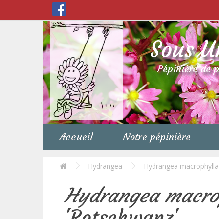
Sous U
Pépinière de 
Accueil
Notre pépinière
Hydrangea
Hydrangea macrophylla
Hydrangea macro
'Rotschwanz'