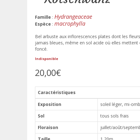
Hydrangeaceae
Famille
:
macrophylla
Espèce
:
Bel arbuste aux inflorescences plates dont les fleurs 
jamais bleues, même en sol acide où elles mettent en
foncé.
Indisponible
20,00€
Caractéristiques
Exposition
soleil léger, mi-om
Sol
tous sols frais
Floraison
juillet/août/septem
Taille
1,20m