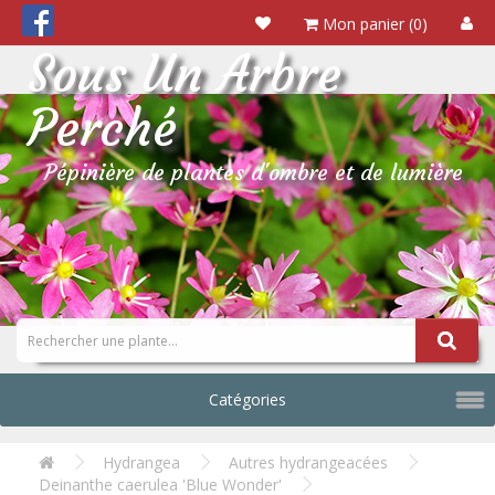
Mon panier (0)
Sous Un Arbre
Perché
Pépinière de plantes d'ombre et de lumière
Catégories
Hydrangea
Autres hydrangeacées
Deinanthe caerulea 'Blue Wonder'