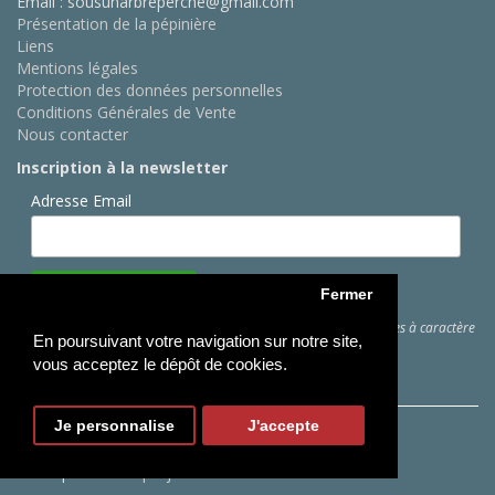
Email : sousunarbreperche@gmail.com
Présentation de la pépinière
Liens
Mentions légales
Protection des données personnelles
Conditions Générales de Vente
Nous contacter
Inscription à la newsletter
Adresse Email
Fermer
Cliquez ici
pour des informations sur les traitements de données à caractère
En poursuivant votre navigation sur notre site,
personnel
vous acceptez le dépôt de cookies.
Je personnalise
J'accepte
Copyright © Sous Un Arbre Perché
Conception :
Webprojects