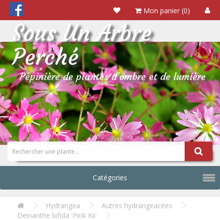
Mon panier (0)
Sous Un Arbre
Perché
Pépinière de plantes d'ombre et de lumière
Catégories
Hydrangea
Autres hydrangeacées
Deinanthe bifida 'Pink Kii'