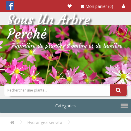
Mon panier (0)
Sous Un Arbre
Perché
Pépinière de plantes d'ombre et de lumière
Catégories
Hydrangea serrata