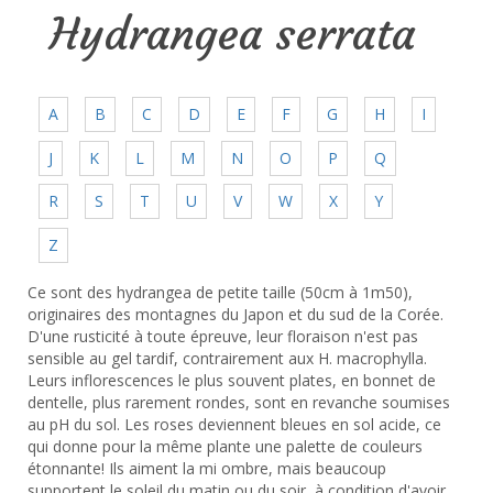
Hydrangea serrata
A
B
C
D
E
F
G
H
I
J
K
L
M
N
O
P
Q
R
S
T
U
V
W
X
Y
Z
Ce sont des hydrangea de petite taille (50cm à 1m50),
originaires des montagnes du Japon et du sud de la Corée.
D'une rusticité à toute épreuve, leur floraison n'est pas
sensible au gel tardif, contrairement aux H. macrophylla.
Leurs inflorescences le plus souvent plates, en bonnet de
dentelle, plus rarement rondes, sont en revanche soumises
au pH du sol. Les roses deviennent bleues en sol acide, ce
qui donne pour la même plante une palette de couleurs
étonnante! Ils aiment la mi ombre, mais beaucoup
supportent le soleil du matin ou du soir, à condition d'avoir