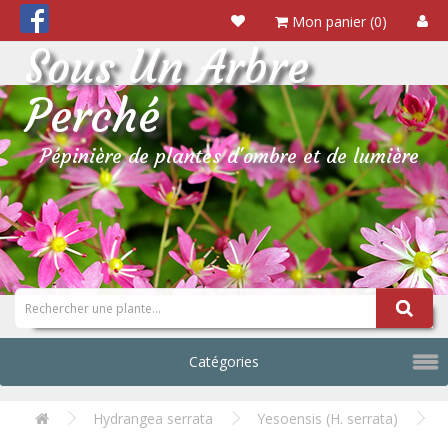
Mon panier (0)
Sous Un Arbre
Perché
Pépinière de plantes d'ombre et de lumière
Catégories
Hydrangea serrata
Yesoensis (H. serrata)