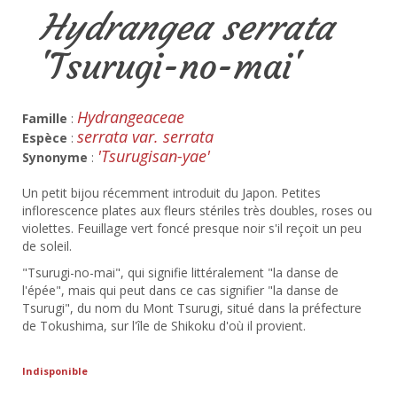
Hydrangea serrata
'Tsurugi-no-mai'
Hydrangeaceae
Famille
:
serrata var. serrata
Espèce
:
'Tsurugisan-yae'
Synonyme
:
Un petit bijou récemment introduit du Japon. Petites
inflorescence plates aux fleurs stériles très doubles, roses ou
violettes. Feuillage vert foncé presque noir s'il reçoit un peu
de soleil.
"Tsurugi-no-mai", qui signifie littéralement "la danse de
l'épée", mais qui peut dans ce cas signifier "la danse de
Tsurugi", du nom du Mont Tsurugi, situé dans la préfecture
de Tokushima, sur l'île de Shikoku d'où il provient.
Indisponible