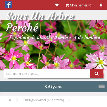
Mon panier (0)
Sous Un Arbre
Perché
Pépinière de plantes d'ombre et de lumière
Catégories
Tsurugi-no-mai (H. serrata)