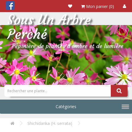
Mon panier (0)
Sous Un Arbre
Perché
Pépinière de plantes d'ombre et de lumière
Catégories
Shichidanka (H. serrata)