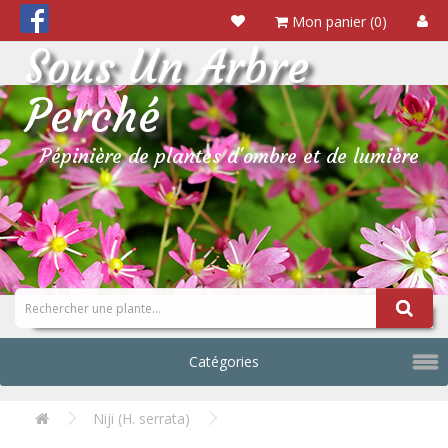
Mon panier (0)
Sous Un Arbre
Perché
Pépinière de plantes d'ombre et de lumière
Catégories
Niji (H. serrata)