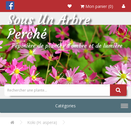
Mon panier (0)
Sous Un Arbre
Perché
Pépinière de plantes d'ombre et de lumière
Catégories
Koki (H. aspera)