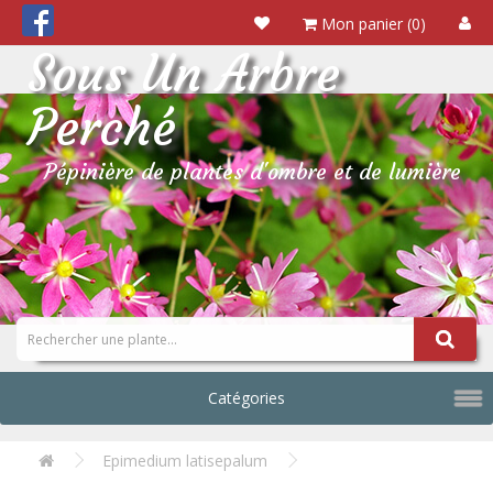
Mon panier (0)
Sous Un Arbre
Perché
Pépinière de plantes d'ombre et de lumière
Catégories
Epimedium latisepalum