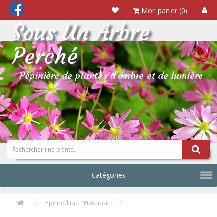
Mon panier (0)
Sous Un Arbre
Perché
Pépinière de plantes d'ombre et de lumière
Catégories
Epimedium 'Hakubai'