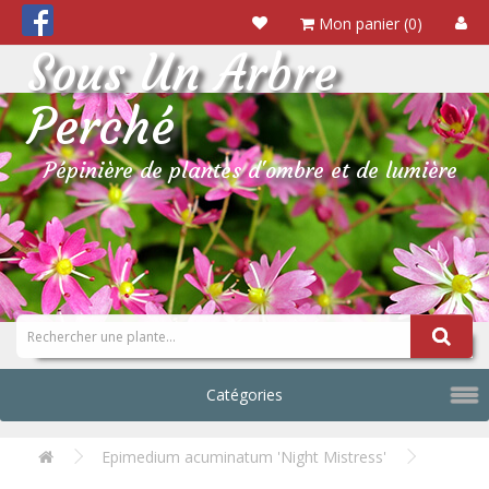
Mon panier (0)
Sous Un Arbre
Perché
Pépinière de plantes d'ombre et de lumière
Catégories
Epimedium acuminatum 'Night Mistress'