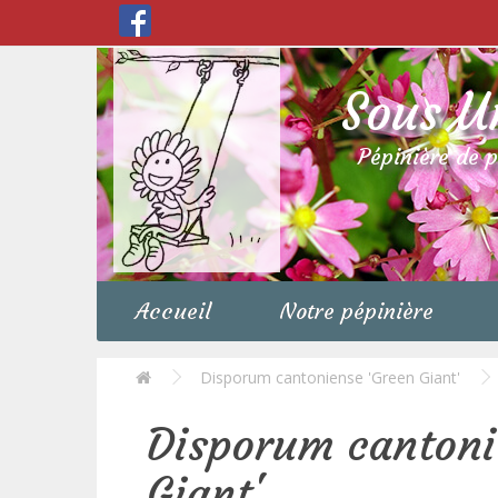
Sous U
Pépinière de 
Accueil
Notre pépinière
Disporum cantoniense 'Green Giant'
Disporum cantoni
Giant'