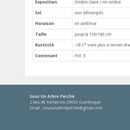
Exposition
Ombre claire / mi-ombre
Sol
non détrempés
Floraison
en avril/mai
Taille
jusqu'à 150/180 cm
Rusticité
-18 C° voire plus si terrain dr
Contenant
Pot 1l
Sous Un Arbre Perché
2 lieu-dit Kerlaeron 29650 Guerlesquin
Email : sousunarbreperche@gmail.com