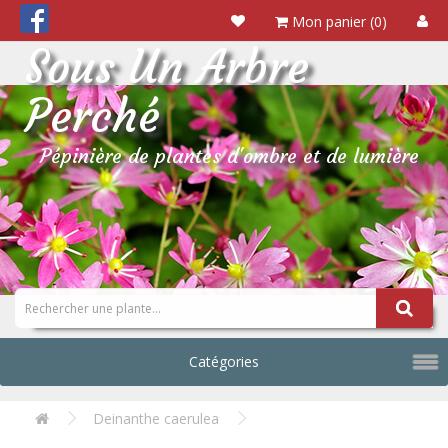
Mon panier (0)
Sous Un Arbre
Perché
Pépinière de plantes d'ombre et de lumière
Catégories
Deinanthe caerulea