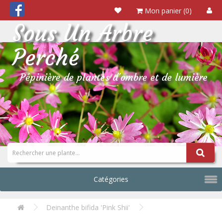
Mon panier (0)
Sous Un Arbre
Perché
Pépinière de plantes d'ombre et de lumière
Catégories
Deinanthe bifida 'Pink Shii'